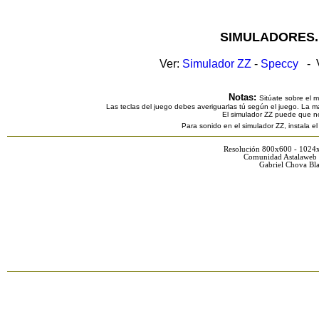
SIMULADORES.
Ver:
Simulador ZZ
-
Speccy
- V
Notas:
Sitúate sobre el 
Las teclas del juego debes averiguarlas tú según el juego. La ma
El simulador ZZ puede que n
Para sonido en el simulador ZZ, instala e
Resolución 800x600 - 1024
Comunidad Astalaweb 
Gabriel Chova Bla