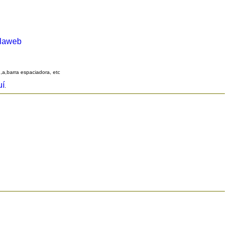
alaweb
q,a,barra espaciadora, etc
uí
.