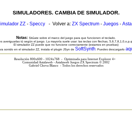
SIMULADORES. CAMBIA DE SIMULADOR.
imulador ZZ
-
Speccy
- Volver a:
ZX Spectrum
-
Juegos
-
Ast
Notas:
Sitúate sobre el marco del juego para que funcionen el teclado.
s averiguarlas tú según el juego. La mayoría suele usar: las teclas con flechas, 5,6,7,8,1,0,o,p,
El simulador ZZ puede que no funcione correctamente (estamos en pruebas)
SoftSynth
aq
ra sonido en el simulador ZZ, instala el plugin JSyn de
. Puedes descargarlo
Resolución 800x600 - 1024x768 - Optimizada para Internet Explorer 4+
Comunidad Astalaweb - Astalaweb Juegos ZX Spectrum © 2002
Gabriel Chova Blasco - Todos los derechos reservados