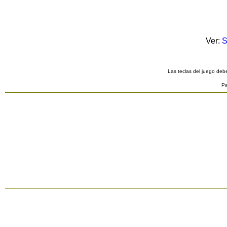
Ver:
S
Las teclas del juego debe
Pa