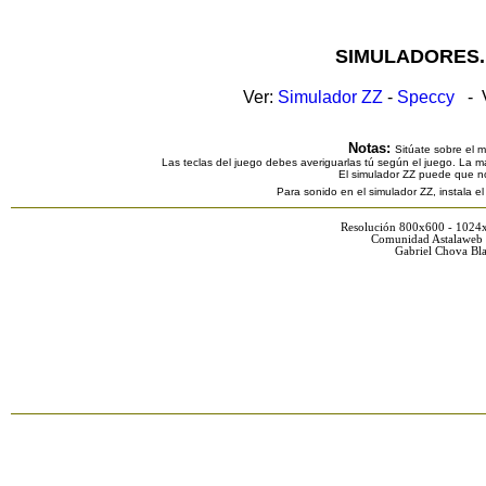
SIMULADORES.
Ver:
Simulador ZZ
-
Speccy
- V
Notas:
Sitúate sobre el 
Las teclas del juego debes averiguarlas tú según el juego. La ma
El simulador ZZ puede que n
Para sonido en el simulador ZZ, instala e
Resolución 800x600 - 1024
Comunidad Astalaweb 
Gabriel Chova Bla