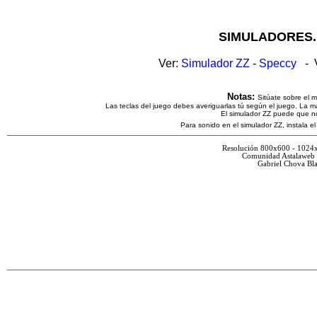
SIMULADORES.
Ver:
Simulador ZZ
-
Speccy
- V
Notas:
Sitúate sobre el 
Las teclas del juego debes averiguarlas tú según el juego. La ma
El simulador ZZ puede que n
Para sonido en el simulador ZZ, instala e
Resolución 800x600 - 1024
Comunidad Astalaweb 
Gabriel Chova Bla