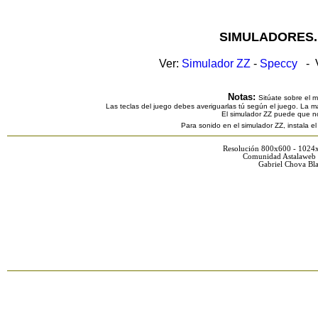
SIMULADORES.
Ver:
Simulador ZZ
-
Speccy
- V
Notas:
Sitúate sobre el 
Las teclas del juego debes averiguarlas tú según el juego. La ma
El simulador ZZ puede que n
Para sonido en el simulador ZZ, instala e
Resolución 800x600 - 1024
Comunidad Astalaweb 
Gabriel Chova Bla