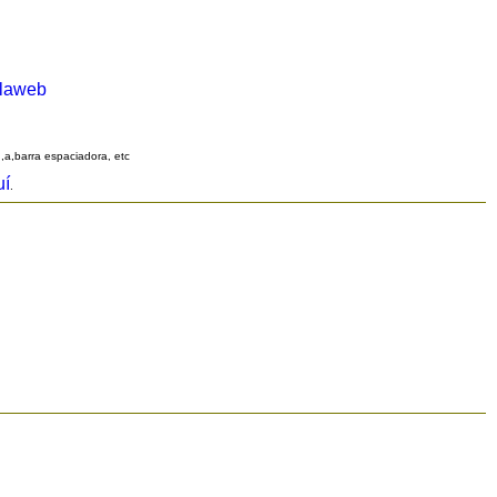
alaweb
q,a,barra espaciadora, etc
uí
.