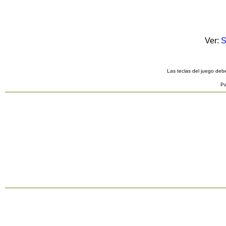
Ver:
S
Las teclas del juego debe
Pa