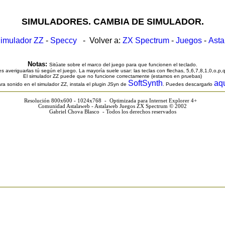
SIMULADORES. CAMBIA DE SIMULADOR.
imulador ZZ
-
Speccy
- Volver a:
ZX Spectrum
-
Juegos
-
Ast
Notas:
Sitúate sobre el marco del juego para que funcionen el teclado.
s averiguarlas tú según el juego. La mayoría suele usar: las teclas con flechas, 5,6,7,8,1,0,o,p,
El simulador ZZ puede que no funcione correctamente (estamos en pruebas)
SoftSynth
aq
ra sonido en el simulador ZZ, instala el plugin JSyn de
. Puedes descargarlo
Resolución 800x600 - 1024x768 - Optimizada para Internet Explorer 4+
Comunidad Astalaweb - Astalaweb Juegos ZX Spectrum © 2002
Gabriel Chova Blasco - Todos los derechos reservados