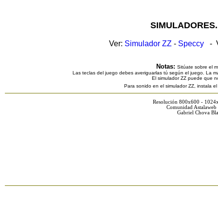
SIMULADORES.
Ver:
Simulador ZZ
-
Speccy
- V
Notas:
Sitúate sobre el 
Las teclas del juego debes averiguarlas tú según el juego. La ma
El simulador ZZ puede que n
Para sonido en el simulador ZZ, instala e
Resolución 800x600 - 1024
Comunidad Astalaweb 
Gabriel Chova Bla