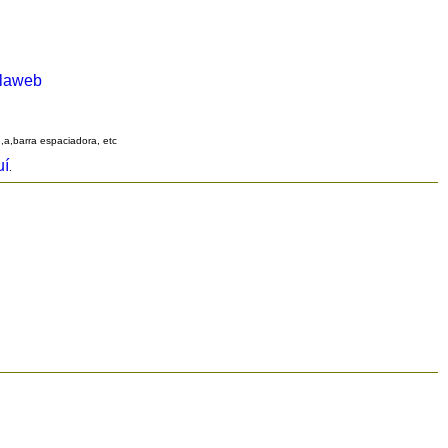
alaweb
q,a,barra espaciadora, etc
uí
.