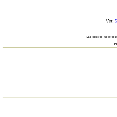
Ver:
S
Las teclas del juego debe
Pa