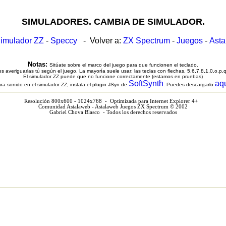
SIMULADORES. CAMBIA DE SIMULADOR.
imulador ZZ
-
Speccy
- Volver a:
ZX Spectrum
-
Juegos
-
Ast
Notas:
Sitúate sobre el marco del juego para que funcionen el teclado.
s averiguarlas tú según el juego. La mayoría suele usar: las teclas con flechas, 5,6,7,8,1,0,o,p,
El simulador ZZ puede que no funcione correctamente (estamos en pruebas)
SoftSynth
aq
ra sonido en el simulador ZZ, instala el plugin JSyn de
. Puedes descargarlo
Resolución 800x600 - 1024x768 - Optimizada para Internet Explorer 4+
Comunidad Astalaweb - Astalaweb Juegos ZX Spectrum © 2002
Gabriel Chova Blasco - Todos los derechos reservados