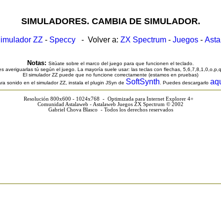
SIMULADORES. CAMBIA DE SIMULADOR.
imulador ZZ
-
Speccy
- Volver a:
ZX Spectrum
-
Juegos
-
Ast
Notas:
Sitúate sobre el marco del juego para que funcionen el teclado.
s averiguarlas tú según el juego. La mayoría suele usar: las teclas con flechas, 5,6,7,8,1,0,o,p,
El simulador ZZ puede que no funcione correctamente (estamos en pruebas)
SoftSynth
aq
ra sonido en el simulador ZZ, instala el plugin JSyn de
. Puedes descargarlo
Resolución 800x600 - 1024x768 - Optimizada para Internet Explorer 4+
Comunidad Astalaweb - Astalaweb Juegos ZX Spectrum © 2002
Gabriel Chova Blasco - Todos los derechos reservados