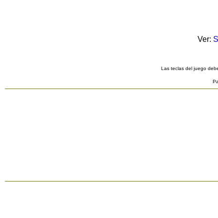
Ver:
S
Las teclas del juego debe
Pa