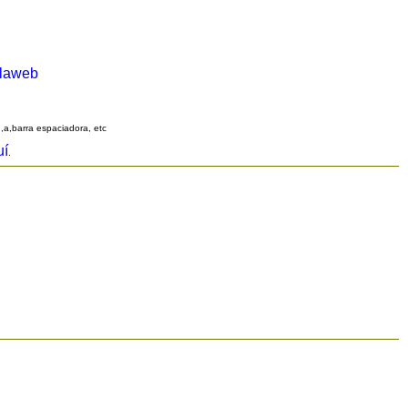
alaweb
q,a,barra espaciadora, etc
uí
.