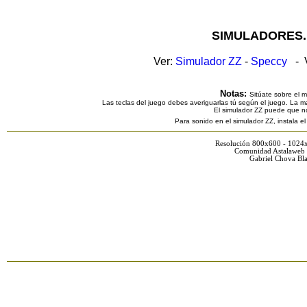
SIMULADORES.
Ver:
Simulador ZZ
-
Speccy
- V
Notas:
Sitúate sobre el 
Las teclas del juego debes averiguarlas tú según el juego. La ma
El simulador ZZ puede que n
Para sonido en el simulador ZZ, instala e
Resolución 800x600 - 1024
Comunidad Astalaweb 
Gabriel Chova Bla