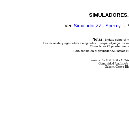
SIMULADORES.
Ver:
Simulador ZZ
-
Speccy
- V
Notas:
Sitúate sobre el 
Las teclas del juego debes averiguarlas tú según el juego. La ma
El simulador ZZ puede que n
Para sonido en el simulador ZZ, instala e
Resolución 800x600 - 1024
Comunidad Astalaweb 
Gabriel Chova Bla