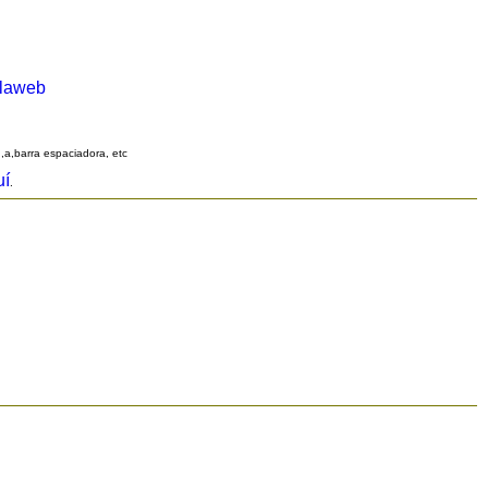
alaweb
q,a,barra espaciadora, etc
uí
.