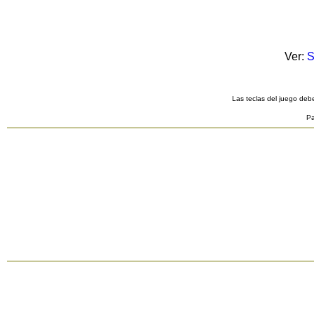
Ver:
S
Las teclas del juego debe
Pa