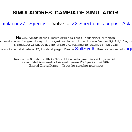
SIMULADORES. CAMBIA DE SIMULADOR.
imulador ZZ
-
Speccy
- Volver a:
ZX Spectrum
-
Juegos
-
Ast
Notas:
Sitúate sobre el marco del juego para que funcionen el teclado.
s averiguarlas tú según el juego. La mayoría suele usar: las teclas con flechas, 5,6,7,8,1,0,o,p,
El simulador ZZ puede que no funcione correctamente (estamos en pruebas)
SoftSynth
aq
ra sonido en el simulador ZZ, instala el plugin JSyn de
. Puedes descargarlo
Resolución 800x600 - 1024x768 - Optimizada para Internet Explorer 4+
Comunidad Astalaweb - Astalaweb Juegos ZX Spectrum © 2002
Gabriel Chova Blasco - Todos los derechos reservados