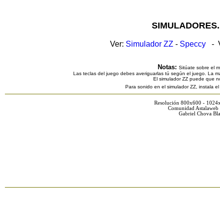
SIMULADORES.
Ver:
Simulador ZZ
-
Speccy
- V
Notas:
Sitúate sobre el 
Las teclas del juego debes averiguarlas tú según el juego. La ma
El simulador ZZ puede que n
Para sonido en el simulador ZZ, instala e
Resolución 800x600 - 1024
Comunidad Astalaweb 
Gabriel Chova Bla