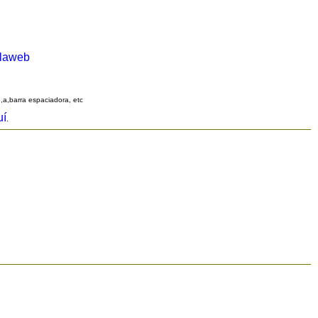
alaweb
q,a,barra espaciadora, etc
uí
.