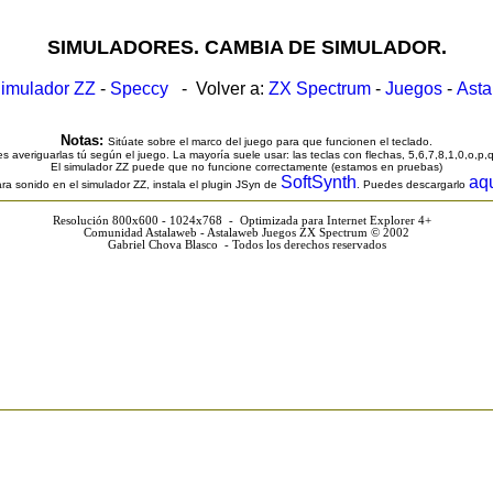
SIMULADORES. CAMBIA DE SIMULADOR.
imulador ZZ
-
Speccy
- Volver a:
ZX Spectrum
-
Juegos
-
Ast
Notas:
Sitúate sobre el marco del juego para que funcionen el teclado.
s averiguarlas tú según el juego. La mayoría suele usar: las teclas con flechas, 5,6,7,8,1,0,o,p,
El simulador ZZ puede que no funcione correctamente (estamos en pruebas)
SoftSynth
aq
ra sonido en el simulador ZZ, instala el plugin JSyn de
. Puedes descargarlo
Resolución 800x600 - 1024x768 - Optimizada para Internet Explorer 4+
Comunidad Astalaweb - Astalaweb Juegos ZX Spectrum © 2002
Gabriel Chova Blasco - Todos los derechos reservados