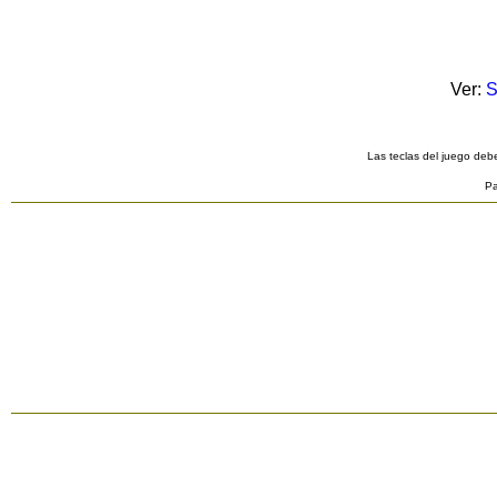
Ver:
S
Las teclas del juego debe
Pa