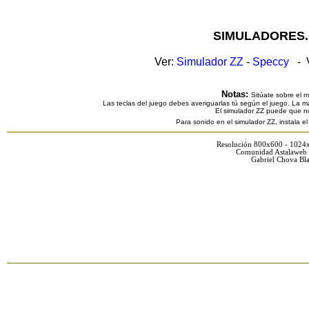
SIMULADORES.
Ver:
Simulador ZZ
-
Speccy
- V
Notas:
Sitúate sobre el 
Las teclas del juego debes averiguarlas tú según el juego. La ma
El simulador ZZ puede que n
Para sonido en el simulador ZZ, instala e
Resolución 800x600 - 1024
Comunidad Astalaweb 
Gabriel Chova Bla