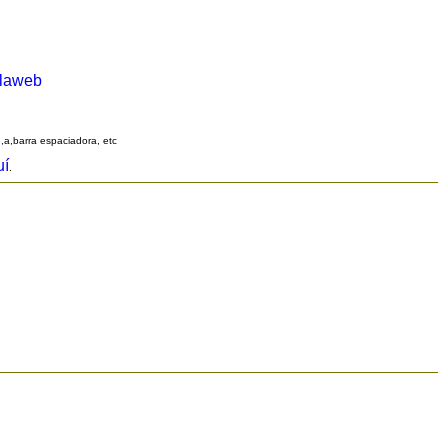
alaweb
q,a,barra espaciadora, etc
uí
.