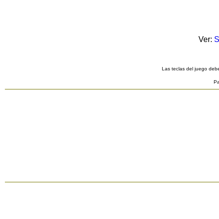
Ver:
S
Las teclas del juego debe
Pa