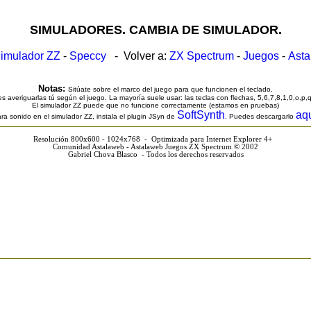
SIMULADORES. CAMBIA DE SIMULADOR.
imulador ZZ
-
Speccy
- Volver a:
ZX Spectrum
-
Juegos
-
Ast
Notas:
Sitúate sobre el marco del juego para que funcionen el teclado.
s averiguarlas tú según el juego. La mayoría suele usar: las teclas con flechas, 5,6,7,8,1,0,o,p,
El simulador ZZ puede que no funcione correctamente (estamos en pruebas)
SoftSynth
aq
ra sonido en el simulador ZZ, instala el plugin JSyn de
. Puedes descargarlo
Resolución 800x600 - 1024x768 - Optimizada para Internet Explorer 4+
Comunidad Astalaweb - Astalaweb Juegos ZX Spectrum © 2002
Gabriel Chova Blasco - Todos los derechos reservados