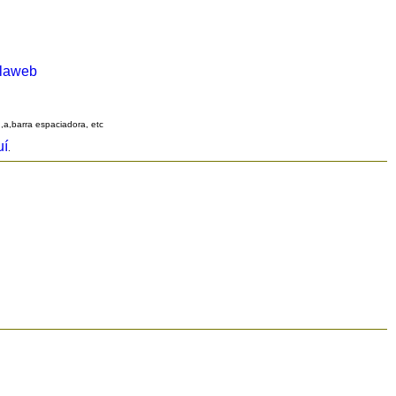
alaweb
q,a,barra espaciadora, etc
uí
.