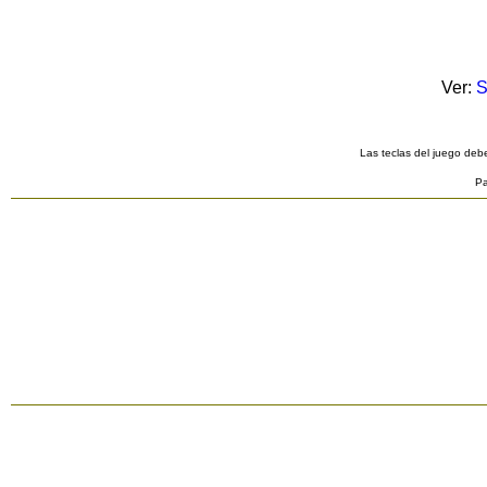
Ver:
S
Las teclas del juego debe
Pa