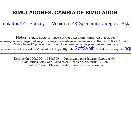
SIMULADORES. CAMBIA DE SIMULADOR.
imulador ZZ
-
Speccy
- Volver a:
ZX Spectrum
-
Juegos
-
Ast
Notas:
Sitúate sobre el marco del juego para que funcionen el teclado.
s averiguarlas tú según el juego. La mayoría suele usar: las teclas con flechas, 5,6,7,8,1,0,o,p,
El simulador ZZ puede que no funcione correctamente (estamos en pruebas)
SoftSynth
aq
ra sonido en el simulador ZZ, instala el plugin JSyn de
. Puedes descargarlo
Resolución 800x600 - 1024x768 - Optimizada para Internet Explorer 4+
Comunidad Astalaweb - Astalaweb Juegos ZX Spectrum © 2002
Gabriel Chova Blasco - Todos los derechos reservados