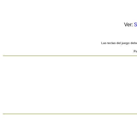
Ver:
S
Las teclas del juego debe
Pa