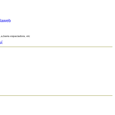
alaweb
q,a,barra espaciadora, etc
uí
.