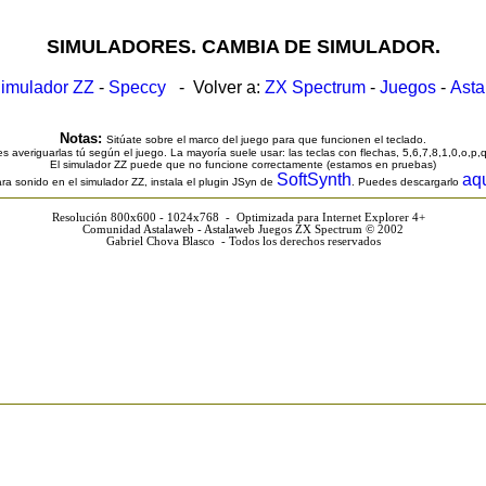
SIMULADORES. CAMBIA DE SIMULADOR.
imulador ZZ
-
Speccy
- Volver a:
ZX Spectrum
-
Juegos
-
Ast
Notas:
Sitúate sobre el marco del juego para que funcionen el teclado.
s averiguarlas tú según el juego. La mayoría suele usar: las teclas con flechas, 5,6,7,8,1,0,o,p,
El simulador ZZ puede que no funcione correctamente (estamos en pruebas)
SoftSynth
aq
ra sonido en el simulador ZZ, instala el plugin JSyn de
. Puedes descargarlo
Resolución 800x600 - 1024x768 - Optimizada para Internet Explorer 4+
Comunidad Astalaweb - Astalaweb Juegos ZX Spectrum © 2002
Gabriel Chova Blasco - Todos los derechos reservados