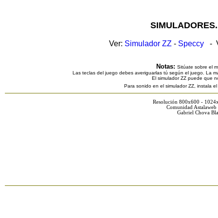
SIMULADORES.
Ver:
Simulador ZZ
-
Speccy
- V
Notas:
Sitúate sobre el 
Las teclas del juego debes averiguarlas tú según el juego. La ma
El simulador ZZ puede que n
Para sonido en el simulador ZZ, instala e
Resolución 800x600 - 1024
Comunidad Astalaweb 
Gabriel Chova Bla