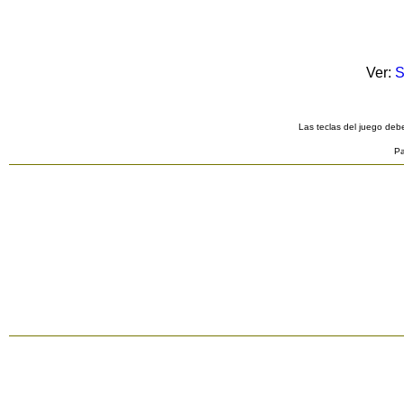
Ver:
S
Las teclas del juego debe
Pa