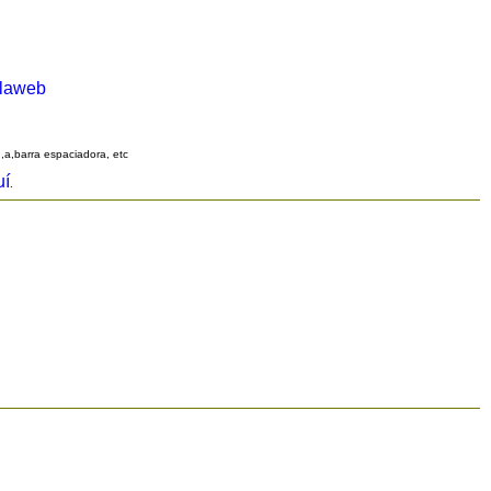
alaweb
q,a,barra espaciadora, etc
uí
.