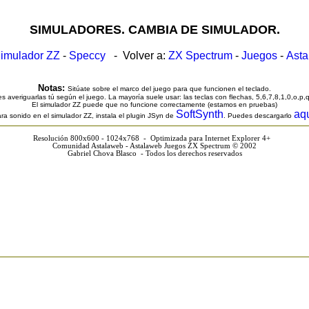
SIMULADORES. CAMBIA DE SIMULADOR.
imulador ZZ
-
Speccy
- Volver a:
ZX Spectrum
-
Juegos
-
Ast
Notas:
Sitúate sobre el marco del juego para que funcionen el teclado.
s averiguarlas tú según el juego. La mayoría suele usar: las teclas con flechas, 5,6,7,8,1,0,o,p,
El simulador ZZ puede que no funcione correctamente (estamos en pruebas)
SoftSynth
aq
ra sonido en el simulador ZZ, instala el plugin JSyn de
. Puedes descargarlo
Resolución 800x600 - 1024x768 - Optimizada para Internet Explorer 4+
Comunidad Astalaweb - Astalaweb Juegos ZX Spectrum © 2002
Gabriel Chova Blasco - Todos los derechos reservados