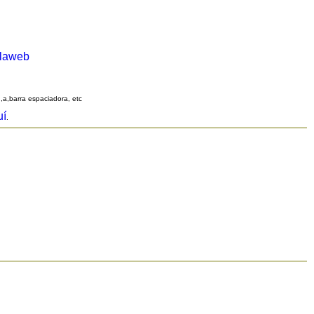
alaweb
q,a,barra espaciadora, etc
uí
.