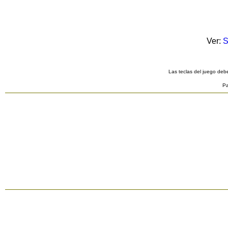
Ver:
S
Las teclas del juego debe
Pa