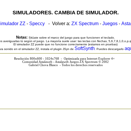
SIMULADORES. CAMBIA DE SIMULADOR.
imulador ZZ
-
Speccy
- Volver a:
ZX Spectrum
-
Juegos
-
Ast
Notas:
Sitúate sobre el marco del juego para que funcionen el teclado.
s averiguarlas tú según el juego. La mayoría suele usar: las teclas con flechas, 5,6,7,8,1,0,o,p,
El simulador ZZ puede que no funcione correctamente (estamos en pruebas)
SoftSynth
aq
ra sonido en el simulador ZZ, instala el plugin JSyn de
. Puedes descargarlo
Resolución 800x600 - 1024x768 - Optimizada para Internet Explorer 4+
Comunidad Astalaweb - Astalaweb Juegos ZX Spectrum © 2002
Gabriel Chova Blasco - Todos los derechos reservados