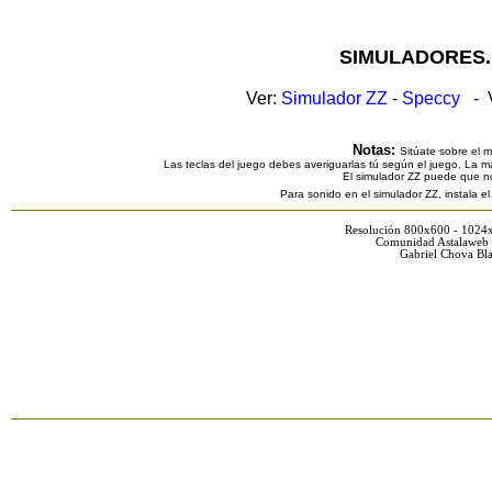
SIMULADORES.
Ver:
Simulador ZZ
-
Speccy
- V
Notas:
Sitúate sobre el 
Las teclas del juego debes averiguarlas tú según el juego. La ma
El simulador ZZ puede que n
Para sonido en el simulador ZZ, instala e
Resolución 800x600 - 1024
Comunidad Astalaweb 
Gabriel Chova Bla