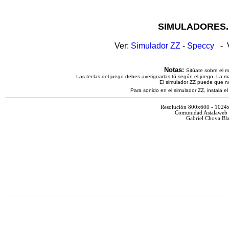
SIMULADORES.
Ver:
Simulador ZZ
-
Speccy
- V
Notas:
Sitúate sobre el 
Las teclas del juego debes averiguarlas tú según el juego. La ma
El simulador ZZ puede que n
Para sonido en el simulador ZZ, instala e
Resolución 800x600 - 1024
Comunidad Astalaweb 
Gabriel Chova Bla