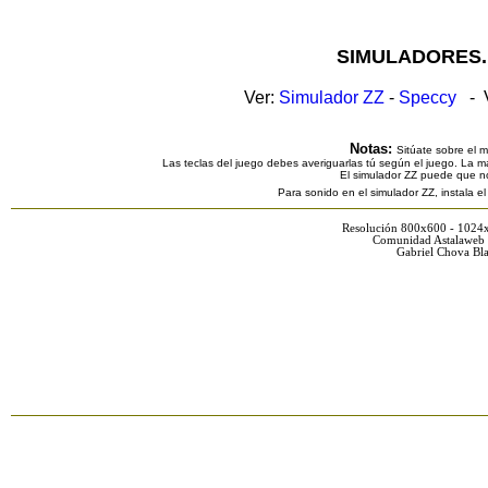
SIMULADORES.
Ver:
Simulador ZZ
-
Speccy
- V
Notas:
Sitúate sobre el 
Las teclas del juego debes averiguarlas tú según el juego. La ma
El simulador ZZ puede que n
Para sonido en el simulador ZZ, instala e
Resolución 800x600 - 1024
Comunidad Astalaweb 
Gabriel Chova Bla