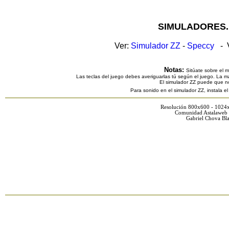
SIMULADORES.
Ver:
Simulador ZZ
-
Speccy
- V
Notas:
Sitúate sobre el 
Las teclas del juego debes averiguarlas tú según el juego. La ma
El simulador ZZ puede que n
Para sonido en el simulador ZZ, instala e
Resolución 800x600 - 1024
Comunidad Astalaweb 
Gabriel Chova Bla