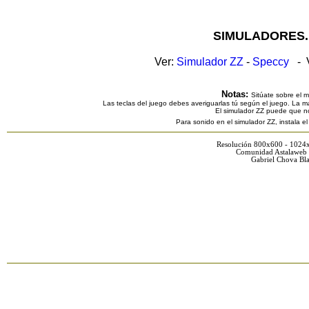
SIMULADORES.
Ver:
Simulador ZZ
-
Speccy
- V
Notas:
Sitúate sobre el 
Las teclas del juego debes averiguarlas tú según el juego. La ma
El simulador ZZ puede que n
Para sonido en el simulador ZZ, instala e
Resolución 800x600 - 1024
Comunidad Astalaweb 
Gabriel Chova Bla