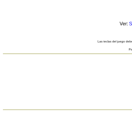
Ver:
S
Las teclas del juego debe
Pa