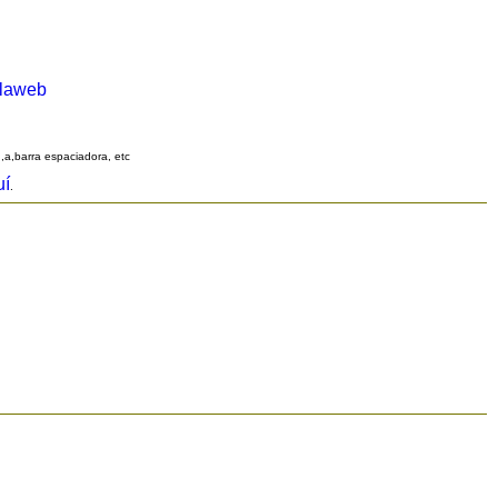
alaweb
q,a,barra espaciadora, etc
uí
.