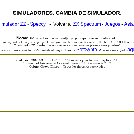
SIMULADORES. CAMBIA DE SIMULADOR.
imulador ZZ
-
Speccy
- Volver a:
ZX Spectrum
-
Juegos
-
Ast
Notas:
Sitúate sobre el marco del juego para que funcionen el teclado.
s averiguarlas tú según el juego. La mayoría suele usar: las teclas con flechas, 5,6,7,8,1,0,o,p,
El simulador ZZ puede que no funcione correctamente (estamos en pruebas)
SoftSynth
aq
ra sonido en el simulador ZZ, instala el plugin JSyn de
. Puedes descargarlo
Resolución 800x600 - 1024x768 - Optimizada para Internet Explorer 4+
Comunidad Astalaweb - Astalaweb Juegos ZX Spectrum © 2002
Gabriel Chova Blasco - Todos los derechos reservados