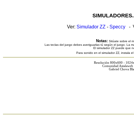
SIMULADORES.
Ver:
Simulador ZZ
-
Speccy
- V
Notas:
Sitúate sobre el 
Las teclas del juego debes averiguarlas tú según el juego. La ma
El simulador ZZ puede que n
Para sonido en el simulador ZZ, instala e
Resolución 800x600 - 1024
Comunidad Astalaweb 
Gabriel Chova Bla