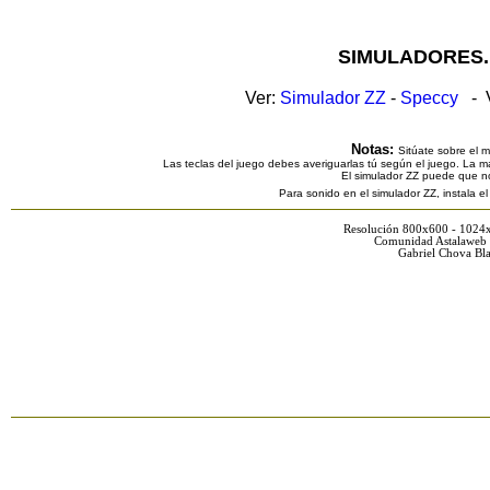
SIMULADORES.
Ver:
Simulador ZZ
-
Speccy
- V
Notas:
Sitúate sobre el 
Las teclas del juego debes averiguarlas tú según el juego. La ma
El simulador ZZ puede que n
Para sonido en el simulador ZZ, instala e
Resolución 800x600 - 1024
Comunidad Astalaweb 
Gabriel Chova Bla