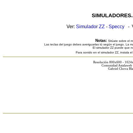
SIMULADORES.
Ver:
Simulador ZZ
-
Speccy
- V
Notas:
Sitúate sobre el 
Las teclas del juego debes averiguarlas tú según el juego. La ma
El simulador ZZ puede que n
Para sonido en el simulador ZZ, instala e
Resolución 800x600 - 1024
Comunidad Astalaweb 
Gabriel Chova Bla