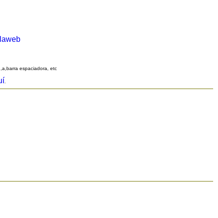
alaweb
q,a,barra espaciadora, etc
uí
.