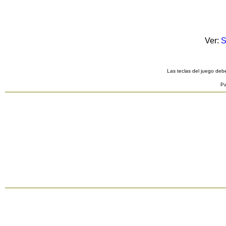
Ver:
S
Las teclas del juego debe
Pa