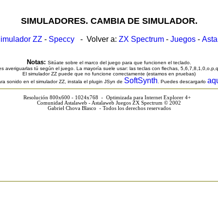
SIMULADORES. CAMBIA DE SIMULADOR.
imulador ZZ
-
Speccy
- Volver a:
ZX Spectrum
-
Juegos
-
Ast
Notas:
Sitúate sobre el marco del juego para que funcionen el teclado.
s averiguarlas tú según el juego. La mayoría suele usar: las teclas con flechas, 5,6,7,8,1,0,o,p,
El simulador ZZ puede que no funcione correctamente (estamos en pruebas)
SoftSynth
aq
ra sonido en el simulador ZZ, instala el plugin JSyn de
. Puedes descargarlo
Resolución 800x600 - 1024x768 - Optimizada para Internet Explorer 4+
Comunidad Astalaweb - Astalaweb Juegos ZX Spectrum © 2002
Gabriel Chova Blasco - Todos los derechos reservados