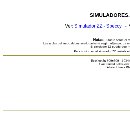
SIMULADORES.
Ver:
Simulador ZZ
-
Speccy
- V
Notas:
Sitúate sobre el 
Las teclas del juego debes averiguarlas tú según el juego. La ma
El simulador ZZ puede que n
Para sonido en el simulador ZZ, instala e
Resolución 800x600 - 1024
Comunidad Astalaweb 
Gabriel Chova Bla