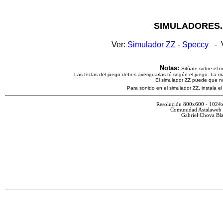
SIMULADORES.
Ver:
Simulador ZZ
-
Speccy
- V
Notas:
Sitúate sobre el 
Las teclas del juego debes averiguarlas tú según el juego. La ma
El simulador ZZ puede que n
Para sonido en el simulador ZZ, instala e
Resolución 800x600 - 1024
Comunidad Astalaweb 
Gabriel Chova Bla