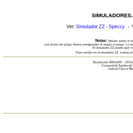
SIMULADORES.
Ver:
Simulador ZZ
-
Speccy
- V
Notas:
Sitúate sobre el 
Las teclas del juego debes averiguarlas tú según el juego. La ma
El simulador ZZ puede que n
Para sonido en el simulador ZZ, instala e
Resolución 800x600 - 1024
Comunidad Astalaweb 
Gabriel Chova Bla