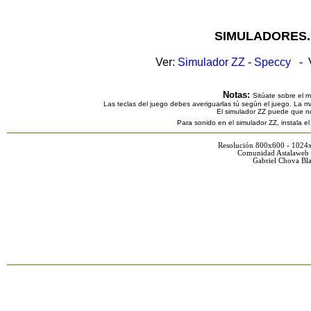
SIMULADORES.
Ver:
Simulador ZZ
-
Speccy
- V
Notas:
Sitúate sobre el 
Las teclas del juego debes averiguarlas tú según el juego. La ma
El simulador ZZ puede que n
Para sonido en el simulador ZZ, instala e
Resolución 800x600 - 1024
Comunidad Astalaweb 
Gabriel Chova Bla