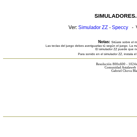
SIMULADORES.
Ver:
Simulador ZZ
-
Speccy
- V
Notas:
Sitúate sobre el 
Las teclas del juego debes averiguarlas tú según el juego. La ma
El simulador ZZ puede que n
Para sonido en el simulador ZZ, instala e
Resolución 800x600 - 1024
Comunidad Astalaweb 
Gabriel Chova Bla