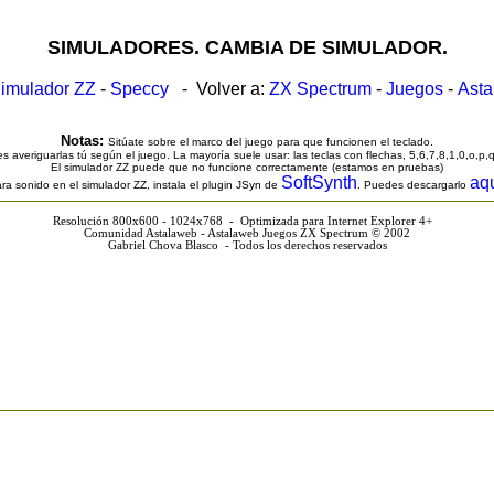
SIMULADORES. CAMBIA DE SIMULADOR.
imulador ZZ
-
Speccy
- Volver a:
ZX Spectrum
-
Juegos
-
Ast
Notas:
Sitúate sobre el marco del juego para que funcionen el teclado.
s averiguarlas tú según el juego. La mayoría suele usar: las teclas con flechas, 5,6,7,8,1,0,o,p,
El simulador ZZ puede que no funcione correctamente (estamos en pruebas)
SoftSynth
aq
ra sonido en el simulador ZZ, instala el plugin JSyn de
. Puedes descargarlo
Resolución 800x600 - 1024x768 - Optimizada para Internet Explorer 4+
Comunidad Astalaweb - Astalaweb Juegos ZX Spectrum © 2002
Gabriel Chova Blasco - Todos los derechos reservados