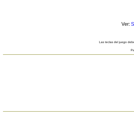
Ver:
S
Las teclas del juego debe
Pa