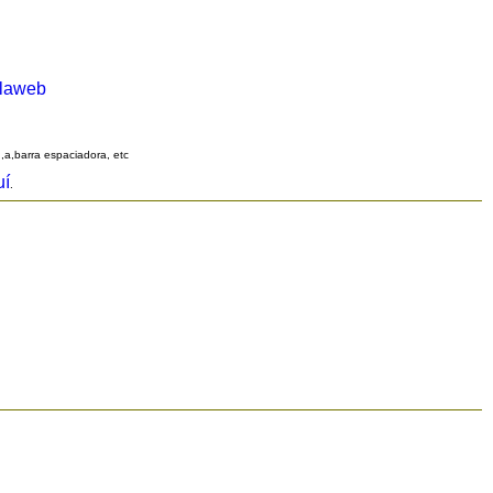
alaweb
q,a,barra espaciadora, etc
uí
.