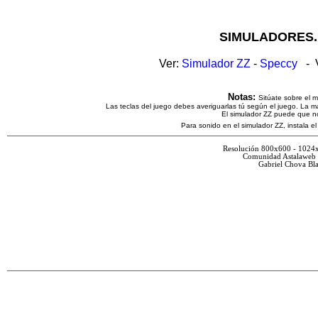
SIMULADORES.
Ver:
Simulador ZZ
-
Speccy
- V
Notas:
Sitúate sobre el 
Las teclas del juego debes averiguarlas tú según el juego. La ma
El simulador ZZ puede que n
Para sonido en el simulador ZZ, instala e
Resolución 800x600 - 1024
Comunidad Astalaweb 
Gabriel Chova Bla