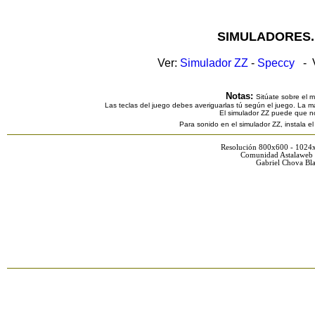
SIMULADORES.
Ver:
Simulador ZZ
-
Speccy
- V
Notas:
Sitúate sobre el 
Las teclas del juego debes averiguarlas tú según el juego. La ma
El simulador ZZ puede que n
Para sonido en el simulador ZZ, instala e
Resolución 800x600 - 1024
Comunidad Astalaweb 
Gabriel Chova Bla