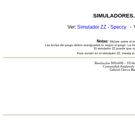
SIMULADORES.
Ver:
Simulador ZZ
-
Speccy
- V
Notas:
Sitúate sobre el 
Las teclas del juego debes averiguarlas tú según el juego. La ma
El simulador ZZ puede que n
Para sonido en el simulador ZZ, instala e
Resolución 800x600 - 1024
Comunidad Astalaweb 
Gabriel Chova Bla