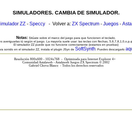
SIMULADORES. CAMBIA DE SIMULADOR.
imulador ZZ
-
Speccy
- Volver a:
ZX Spectrum
-
Juegos
-
Ast
Notas:
Sitúate sobre el marco del juego para que funcionen el teclado.
s averiguarlas tú según el juego. La mayoría suele usar: las teclas con flechas, 5,6,7,8,1,0,o,p,
El simulador ZZ puede que no funcione correctamente (estamos en pruebas)
SoftSynth
aq
ra sonido en el simulador ZZ, instala el plugin JSyn de
. Puedes descargarlo
Resolución 800x600 - 1024x768 - Optimizada para Internet Explorer 4+
Comunidad Astalaweb - Astalaweb Juegos ZX Spectrum © 2002
Gabriel Chova Blasco - Todos los derechos reservados