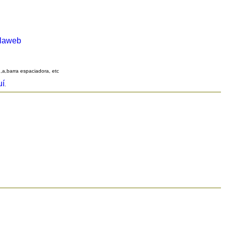
alaweb
q,a,barra espaciadora, etc
uí
.