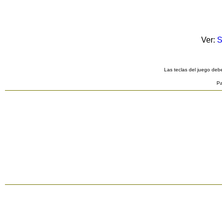
Ver:
S
Las teclas del juego debe
Pa