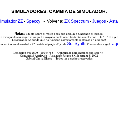
SIMULADORES. CAMBIA DE SIMULADOR.
imulador ZZ
-
Speccy
- Volver a:
ZX Spectrum
-
Juegos
-
Ast
Notas:
Sitúate sobre el marco del juego para que funcionen el teclado.
s averiguarlas tú según el juego. La mayoría suele usar: las teclas con flechas, 5,6,7,8,1,0,o,p,
El simulador ZZ puede que no funcione correctamente (estamos en pruebas)
SoftSynth
aq
ra sonido en el simulador ZZ, instala el plugin JSyn de
. Puedes descargarlo
Resolución 800x600 - 1024x768 - Optimizada para Internet Explorer 4+
Comunidad Astalaweb - Astalaweb Juegos ZX Spectrum © 2002
Gabriel Chova Blasco - Todos los derechos reservados