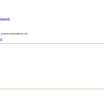
alaweb
q,a,barra espaciadora, etc
uí
.