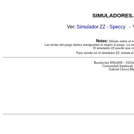
SIMULADORES.
Ver:
Simulador ZZ
-
Speccy
- V
Notas:
Sitúate sobre el 
Las teclas del juego debes averiguarlas tú según el juego. La ma
El simulador ZZ puede que n
Para sonido en el simulador ZZ, instala e
Resolución 800x600 - 1024
Comunidad Astalaweb 
Gabriel Chova Bla