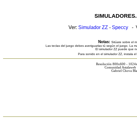
SIMULADORES.
Ver:
Simulador ZZ
-
Speccy
- V
Notas:
Sitúate sobre el 
Las teclas del juego debes averiguarlas tú según el juego. La ma
El simulador ZZ puede que n
Para sonido en el simulador ZZ, instala e
Resolución 800x600 - 1024
Comunidad Astalaweb 
Gabriel Chova Bla