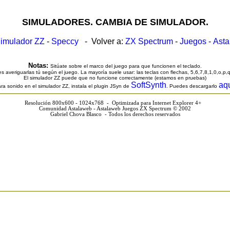
SIMULADORES. CAMBIA DE SIMULADOR.
imulador ZZ
-
Speccy
- Volver a:
ZX Spectrum
-
Juegos
-
Ast
Notas:
Sitúate sobre el marco del juego para que funcionen el teclado.
s averiguarlas tú según el juego. La mayoría suele usar: las teclas con flechas, 5,6,7,8,1,0,o,p,
El simulador ZZ puede que no funcione correctamente (estamos en pruebas)
SoftSynth
aq
ra sonido en el simulador ZZ, instala el plugin JSyn de
. Puedes descargarlo
Resolución 800x600 - 1024x768 - Optimizada para Internet Explorer 4+
Comunidad Astalaweb - Astalaweb Juegos ZX Spectrum © 2002
Gabriel Chova Blasco - Todos los derechos reservados