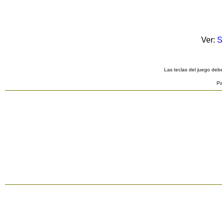
Ver:
S
Las teclas del juego debe
Pa