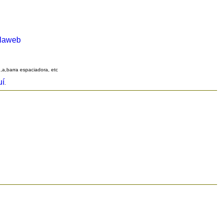
alaweb
q,a,barra espaciadora, etc
uí
.