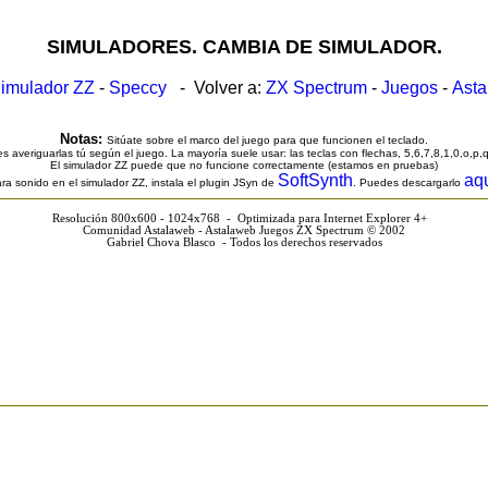
SIMULADORES. CAMBIA DE SIMULADOR.
imulador ZZ
-
Speccy
- Volver a:
ZX Spectrum
-
Juegos
-
Ast
Notas:
Sitúate sobre el marco del juego para que funcionen el teclado.
s averiguarlas tú según el juego. La mayoría suele usar: las teclas con flechas, 5,6,7,8,1,0,o,p,
El simulador ZZ puede que no funcione correctamente (estamos en pruebas)
SoftSynth
aq
ra sonido en el simulador ZZ, instala el plugin JSyn de
. Puedes descargarlo
Resolución 800x600 - 1024x768 - Optimizada para Internet Explorer 4+
Comunidad Astalaweb - Astalaweb Juegos ZX Spectrum © 2002
Gabriel Chova Blasco - Todos los derechos reservados