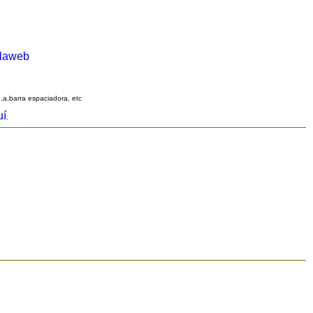
alaweb
q,a,barra espaciadora, etc
uí
.