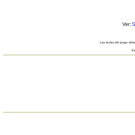
Ver:
S
Las teclas del juego debe
Pa