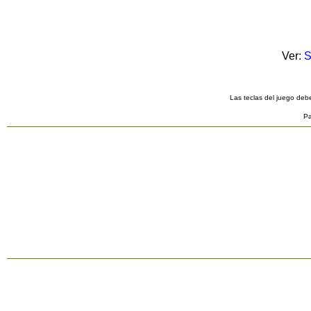
Ver:
S
Las teclas del juego debe
Pa