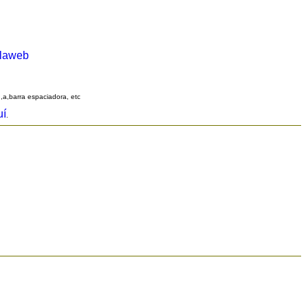
alaweb
q,a,barra espaciadora, etc
uí
.