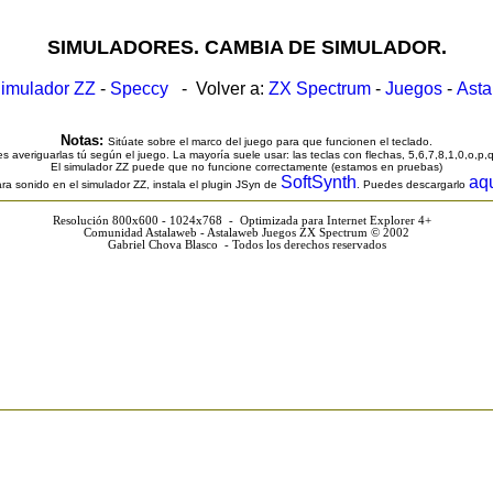
SIMULADORES. CAMBIA DE SIMULADOR.
imulador ZZ
-
Speccy
- Volver a:
ZX Spectrum
-
Juegos
-
Ast
Notas:
Sitúate sobre el marco del juego para que funcionen el teclado.
s averiguarlas tú según el juego. La mayoría suele usar: las teclas con flechas, 5,6,7,8,1,0,o,p,
El simulador ZZ puede que no funcione correctamente (estamos en pruebas)
SoftSynth
aq
ra sonido en el simulador ZZ, instala el plugin JSyn de
. Puedes descargarlo
Resolución 800x600 - 1024x768 - Optimizada para Internet Explorer 4+
Comunidad Astalaweb - Astalaweb Juegos ZX Spectrum © 2002
Gabriel Chova Blasco - Todos los derechos reservados