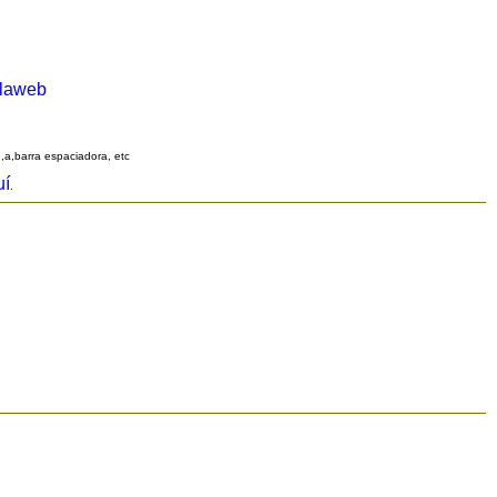
alaweb
q,a,barra espaciadora, etc
uí
.