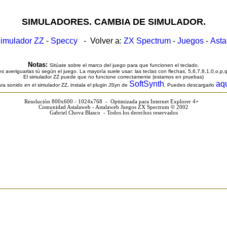
SIMULADORES. CAMBIA DE SIMULADOR.
imulador ZZ
-
Speccy
- Volver a:
ZX Spectrum
-
Juegos
-
Ast
Notas:
Sitúate sobre el marco del juego para que funcionen el teclado.
s averiguarlas tú según el juego. La mayoría suele usar: las teclas con flechas, 5,6,7,8,1,0,o,p,
El simulador ZZ puede que no funcione correctamente (estamos en pruebas)
SoftSynth
aq
ra sonido en el simulador ZZ, instala el plugin JSyn de
. Puedes descargarlo
Resolución 800x600 - 1024x768 - Optimizada para Internet Explorer 4+
Comunidad Astalaweb - Astalaweb Juegos ZX Spectrum © 2002
Gabriel Chova Blasco - Todos los derechos reservados