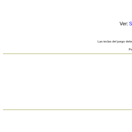
Ver:
S
Las teclas del juego debe
Pa