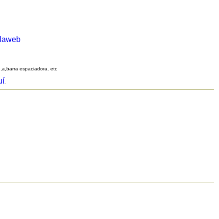
alaweb
q,a,barra espaciadora, etc
uí
.