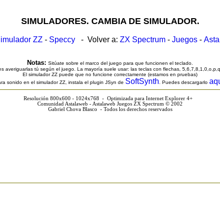
SIMULADORES. CAMBIA DE SIMULADOR.
imulador ZZ
-
Speccy
- Volver a:
ZX Spectrum
-
Juegos
-
Ast
Notas:
Sitúate sobre el marco del juego para que funcionen el teclado.
s averiguarlas tú según el juego. La mayoría suele usar: las teclas con flechas, 5,6,7,8,1,0,o,p,
El simulador ZZ puede que no funcione correctamente (estamos en pruebas)
SoftSynth
aq
ra sonido en el simulador ZZ, instala el plugin JSyn de
. Puedes descargarlo
Resolución 800x600 - 1024x768 - Optimizada para Internet Explorer 4+
Comunidad Astalaweb - Astalaweb Juegos ZX Spectrum © 2002
Gabriel Chova Blasco - Todos los derechos reservados