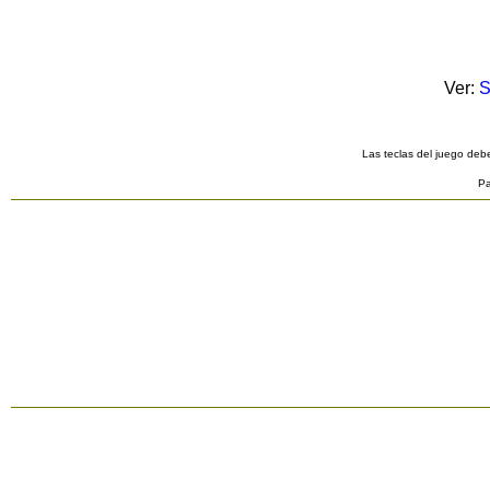
Ver:
S
Las teclas del juego debe
Pa