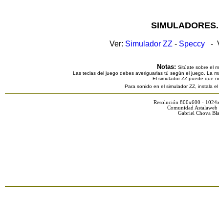
SIMULADORES.
Ver:
Simulador ZZ
-
Speccy
- V
Notas:
Sitúate sobre el 
Las teclas del juego debes averiguarlas tú según el juego. La ma
El simulador ZZ puede que n
Para sonido en el simulador ZZ, instala e
Resolución 800x600 - 1024
Comunidad Astalaweb 
Gabriel Chova Bla